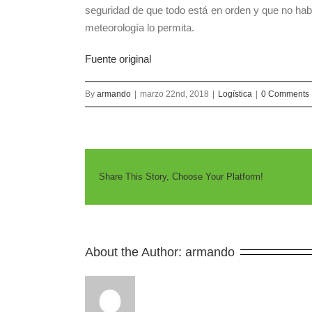
seguridad de que todo está en orden y que no hab
meteorología lo permita.
Fuente original
By
armando
|
marzo 22nd, 2018
|
Logística
|
0 Comments
Share This Story, Choose Your Platform!
About the Author: 
armando