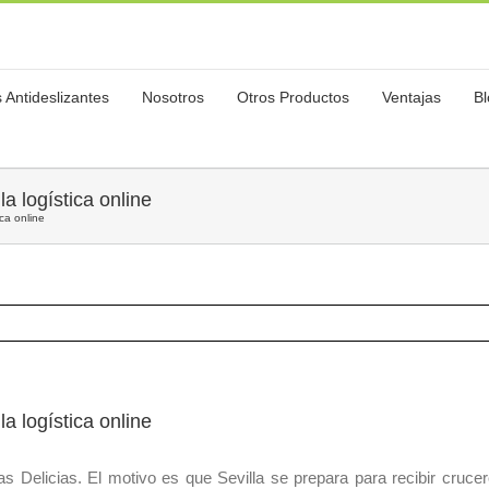
 Antideslizantes
Nosotros
Otros Productos
Ventajas
B
a logística online
ica online
a logística online
as Delicias. El motivo es que Sevilla se prepara para recibir crucer